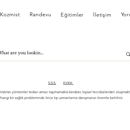
Kozmist
Randevu
Yor
Eğitimler
İletişim
S.S.S.
KVKK
nlatılan yöntemler tedavi amacı taşımamakla beraber, kişisel tecrübelerden oluşmakta
hangi bir sağlık probleminde önce tıp uzmanlarına danışmanızı önemle belirtiriz.