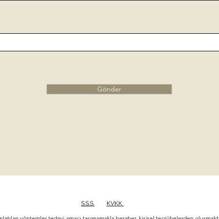
Gönder
S.S.S.
KVKK
nlatılan yöntemler tedavi amacı taşımamakla beraber, kişisel tecrübelerden oluşmakta