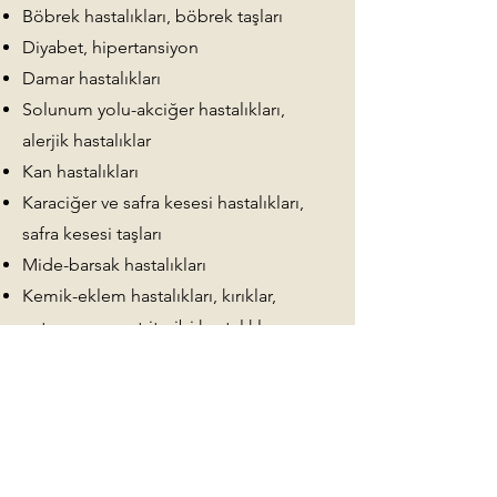
Böbrek hastalıkları, böbrek taşları
Diyabet, hipertansiyon
Damar hastalıkları
Solunum yolu-akciğer hastalıkları,
alerjik hastalıklar
Kan hastalıkları
Karaciğer ve safra kesesi hastalıkları,
safra kesesi taşları
Mide-barsak hastalıkları
Kemik-eklem hastalıkları, kırıklar,
osteoporoz, artrit gibi hastalıklar
Sinir hastalıkları, depresyon, panik
atak gibi ruhsal hastalıklar
Uyku bozuklukları
Meme hastalıkları
Üreme organları ile ilgili hastalıklar