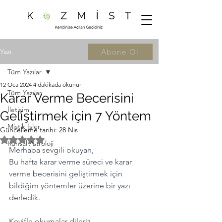
Yazı
Abone Ol
Tüm Yazılar
12 Oca 2024
4 dakikada okunur
Tüm Yazılar
Karar Verme Becerisini
İletişim
Geliştirmek için 7 Yöntem
Mistik İşler
Güncelleme tarihi:
28 Nis
5 üzerinden NaN yıldız
Ruhsal Astroloji
Merhaba sevgili okuyan,
Bu hafta karar verme süreci ve karar 
verme becerisini geliştirmek için 
bildiğim yöntemler üzerine bir yazı 
derledik. 
Keyifle okumalar dileriz.