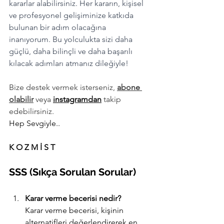
kararlar alabilirsiniz. Her kararın, kişisel 
ve profesyonel gelişiminize katkıda 
bulunan bir adım olacağına 
inanıyorum. Bu yolculukta sizi daha 
güçlü, daha bilinçli ve daha başarılı 
kılacak adımları atmanız dileğiyle!
Bize destek vermek isterseniz, 
abone 
olabilir
 veya 
instagramdan
 takip 
edebilirsiniz.
Hep Sevgiyle.. 
K O Z M İ S T
SSS (Sıkça Sorulan Sorular)
Karar verme becerisi nedir?
Karar verme becerisi, kişinin 
alternatifleri değerlendirerek en 