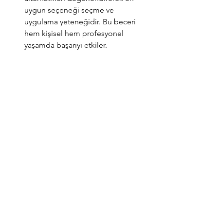
uygun seçeneği seçme ve 
uygulama yeteneğidir. Bu beceri 
hem kişisel hem profesyonel 
yaşamda başarıyı etkiler.
Karar verme becerisi neden 
önemlidir?
Doğru kararlar, bireyin yaşam 
kalitesini ve memnuniyetini artırır. 
Yanlış kararlar ise pişmanlık, stres 
ve verimsizlik yaratabilir.
Karar verme sürecinde nelere 
dikkat edilmelidir?
Durumun farkında olmak, duygusal 
etkilerden uzak durmak, riskleri 
analiz etmek ve uzun vadeli etkileri 
değerlendirmek önemlidir.