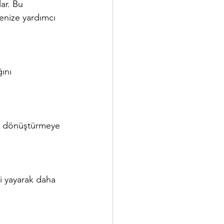
ar. Bu 
enize yardımcı 
ını 
ata dönüştürmeye 
ji yayarak daha 