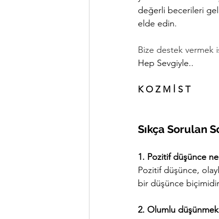
değerli becerileri gel
elde edin.
Bize destek vermek is
Hep Sevgiyle.. 
K O Z M İ S T
Sıkça Sorulan S
1. Pozitif düşünce ne
Pozitif düşünce, ola
bir düşünce biçimidir.
2. Olumlu düşünmek st