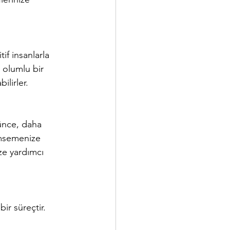
tif insanlarla 
 olumlu bir 
ilirler.
şünce, daha 
imsemenize 
ze yardımcı 
ir süreçtir. 