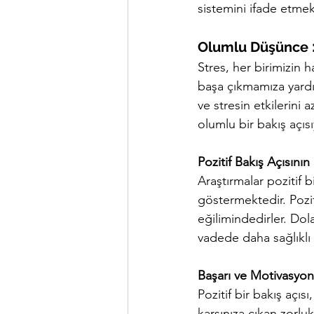
sistemini ifade etmek
Olumlu Düşünce
Stres, her birimizin 
başa çıkmamıza yardım
ve stresin etkilerini 
olumlu bir bakış açıs
Pozitif Bakış Açısının
Araştırmalar pozitif b
göstermektedir. Pozit
eğilimindedirler. Dola
vadede daha sağlıklı b
Başarı ve Motivasyon
Pozitif bir bakış açı
karşınıza çıkan zorluk