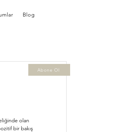
umlar
Blog
Abone Ol
eliğinde olan 
itif bir bakış 