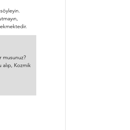
söyleyin. 
utmayın, 
rekmektedir. 
yor musunuz?
u alıp, Kozmik 