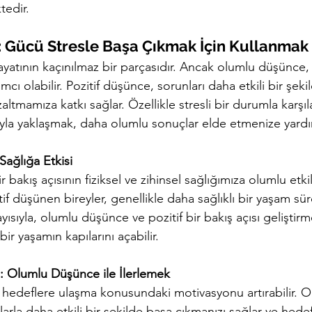
tedir.
 : Gücü Stresle Başa Çıkmak İçin Kullanmak
hayatının kaçınılmaz bir parçasıdır. Ancak olumlu düşünce, 
cı olabilir. Pozitif düşünce, sorunları daha etkili bir şe
azaltmamıza katkı sağlar. Özellikle stresli bir durumla karşıl
ıyla yaklaşmak, daha olumlu sonuçlar elde etmenize yardım
 Sağlığa Etkisi
ir bakış açısının fiziksel ve zihinsel sağlığımıza olumlu etki
if düşünen bireyler, genellikle daha sağlıklı bir yaşam s
yısıyla, olumlu düşünce ve pozitif bir bakış açısı geliştir
ir yaşamın kapılarını açabilir.
: Olumlu Düşünce ile İlerlemek
sı, hedeflere ulaşma konusundaki motivasyonu artırabilir.
larla daha etkili bir şekilde başa çıkmanızı sağlar ve hedef