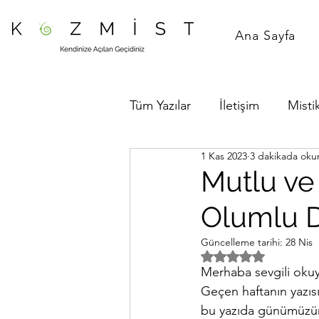
Ana Sayfa
Tüm Yazılar
İletişim
Mistik
1 Kas 2023
3 dakikada oku
Mutlu ve 
Olumlu 
Güncelleme tarihi:
28 Nis
5 üzerinden NaN yıl
Merhaba sevgili oku
Geçen haftanın yazısı
bu yazıda günümüzün