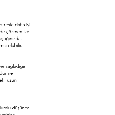
stresle daha iyi 
kilde çözmemize 
aştığınızda, 
cı olabilir.
ler sağladığını 
ürdürme 
mek, uzun 
 Olumlu düşünce, 
lerinize 