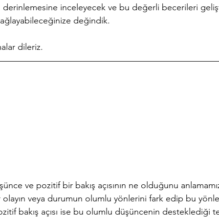
derinlemesine inceleyecek ve bu değerli becerileri gelişt
sağlayabileceğinize değindik.
lar dileriz. 
şünce ve pozitif bir bakış açısının ne olduğunu anlamamız
olayın veya durumun olumlu yönlerini fark edip bu yönler
ozitif bakış açısı ise bu olumlu düşüncenin desteklediği t