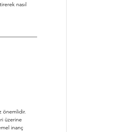
irerek nasıl 
 önemlidir. 
i üzerine 
emel inanç 