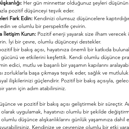
ışkanlığı:
 Her gün minnettar olduğunuz şeyleri düşünün 
zla pozitif düşünceyi teşvik eder.
eri Fark Edin:
 Kendinizi olumsuz düşüncelere kaptırdığı
 edin ve olumlu bir perspektife çevirin.
a İletişim Kurun:
 Pozitif enerji yayarak size ilham verecek 
rin. İyi bir çevre, olumlu düşünceyi destekler.
itif bir bakış açısı, hayatınıza önemli bir katkıda bulunabi
gücünü ve etkilerini keşfettik. Kendi olumlu düşünce prat
min edici, mutlu ve başarılı bir yaşamın kapılarını aralayabil
lası zorluklarla başa çıkmaya teşvik eder, sağlık ve mutluluk 
osyal ilişkilerinizi güçlendirir. Pozitif bir bakış açısıyla, ge
ir yarın için adım atabilirsiniz.
ünce ve pozitif bir bakış açısı geliştirmek bir süreçtir. 
olarak uygulamak, hayatınızı olumlu bir şekilde değiştir
 olumlu düşünce alışkanlıklarını günlük yaşamınıza dahil 
şvurabilirsiniz. Kendinize ve çevrenize olumlu bir etki yar