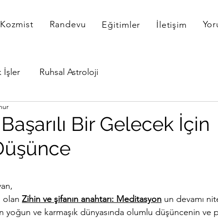
Kozmist
Randevu
Yor
Eğitimler
İletişim
 İşler
Ruhsal Astroloji
nur
Başarılı Bir Gelecek İçin
Düşünce
dız
yan,
 olan 
Zihin ve şifanın anahtarı: Meditasy
on
 un devamı nit
 yoğun ve karmaşık dünyasında olumlu düşüncenin ve poz