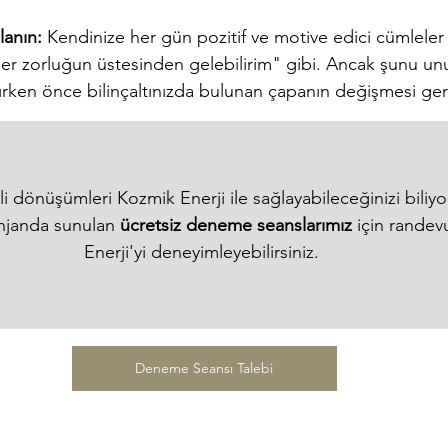
lanın:
 Kendinize her gün pozitif ve motive edici cümleler 
er zorluğun üstesinden gelebilirim" gibi. Ancak şunu un
ırken önce bilinçaltınızda bulunan çapanın değişmesi ge
lgili dönüşümleri Kozmik Enerji ile sağlayabileceğinizi bili
enjanda sunulan 
ücretsiz deneme seanslarımız 
için randev
Enerji'yi deneyimleyebilirsiniz. 
Deneme Seansı Talebi