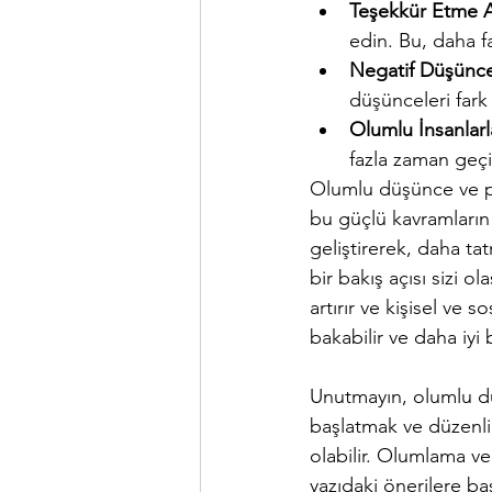
Teşekkür Etme Al
edin. Bu, daha fa
Negatif Düşüncel
düşünceleri fark
Olumlu İnsanlarl
fazla zaman geçi
Olumlu düşünce ve poz
bu güçlü kavramların 
geliştirerek, daha tat
bir bakış açısı sizi o
artırır ve kişisel ve s
bakabilir ve daha iyi b
Unutmayın, olumlu düş
başlatmak ve düzenli 
olabilir. Olumlama ve
yazıdaki önerilere ba