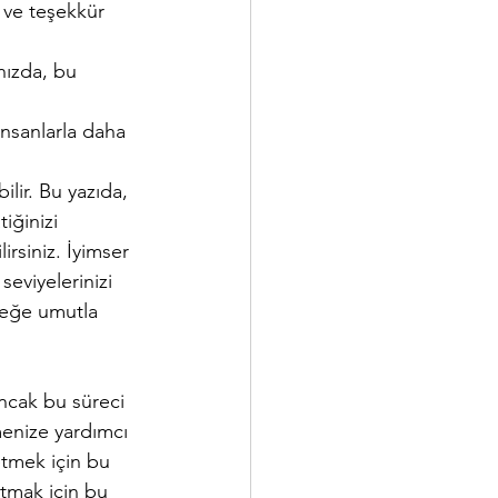
ve teşekkür 
nızda, bu 
insanlarla daha 
lir. Bu yazıda, 
iğinizi 
irsiniz. İyimser 
seviyelerinizi 
leceğe umutla 
Ancak bu süreci 
menize yardımcı 
etmek için bu 
atmak için bu 