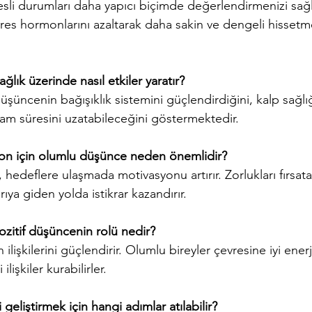
sli durumları daha yapıcı biçimde değerlendirmenizi sağl
tres hormonlarını azaltarak daha sakin ve dengeli hissetm
sağlık üzerinde nasıl etkiler yaratır?
düşüncenin bağışıklık sistemini güçlendirdiğini, kalp sağlığ
şam süresini uzatabileceğini göstermektedir.
yon için olumlu düşünce neden önemlidir?
sı, hedeflere ulaşmada motivasyonu artırır. Zorlukları fırs
ıya giden yolda istikrar kazandırır.
pozitif düşüncenin rolü nedir?
 ilişkilerini güçlendirir. Olumlu bireyler çevresine iyi ener
ilişkiler kurabilirler.
eliştirmek için hangi adımlar atılabilir?