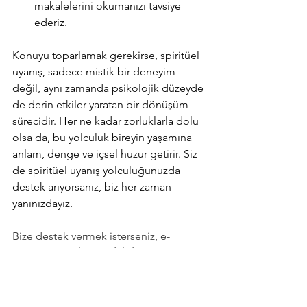
makalelerini okumanızı tavsiye 
ederiz.
Konuyu toparlamak gerekirse, spiritüel 
uyanış, sadece mistik bir deneyim 
değil, aynı zamanda psikolojik düzeyde 
de derin etkiler yaratan bir dönüşüm 
sürecidir. Her ne kadar zorluklarla dolu 
olsa da, bu yolculuk bireyin yaşamına 
anlam, denge ve içsel huzur getirir. Siz 
de spiritüel uyanış yolculuğunuzda 
destek arıyorsanız, biz her zaman 
yanınızdayız.
Bize destek vermek isterseniz, e-
bültenimize 
abone olabilir
 veya 
instagramdan
 takip edebilirsiniz.
Hep Sevgiyle.. 