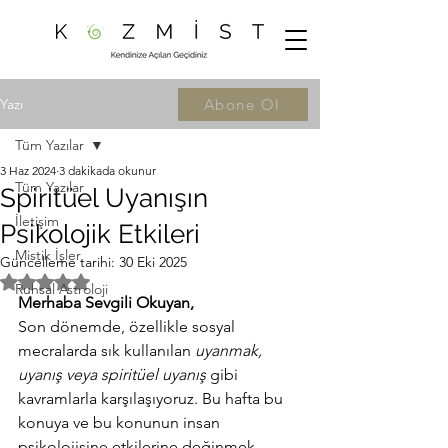
Yazı
Abone Ol
Tüm Yazılar
3 Haz 2024
3 dakikada okunur
Tüm Yazılar
Spiritüel Uyanışın
İletişim
Psikolojik Etkileri
Mistik İşler
Güncelleme tarihi:
30 Eki 2025
5 üzerinden NaN yıldız
Ruhsal Astroloji
Merhaba Sevgili Okuyan,
Son dönemde, özellikle sosyal 
mecralarda sık kullanılan 
uyanmak, 
uyanış veya spiritüel uyanış
 gibi 
kavramlarla karşılaşıyoruz. Bu hafta bu 
konuya ve bu konunun insan 
psikolojisine etkilerine değinmek 