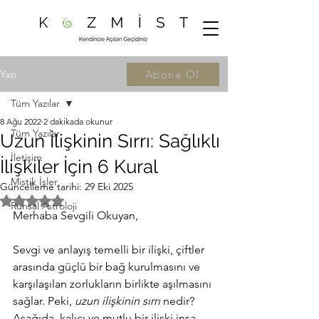
Yazı
Abone Ol
Tüm Yazılar
8 Ağu 2022
2 dakikada okunur
Tüm Yazılar
Uzun İlişkinin Sırrı: Sağlıklı
İletişim
İlişkiler İçin 6 Kural
Mistik İşler
Güncelleme tarihi:
29 Eki 2025
5 üzerinden NaN yıldız
Ruhsal Astroloji
Merhaba Sevgili Okuyan, 
Sevgi ve anlayış temelli bir ilişki, çiftler 
arasında güçlü bir bağ kurulmasını ve 
karşılaşılan zorlukların birlikte aşılmasını 
sağlar. Peki, 
uzun ilişkinin sırrı
 nedir? 
Aşağıda, kalıcı ve mutlu bir ilişki inşa 