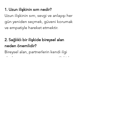
1. Uzun ilişkinin sırrı nedir?
Uzun ilişkinin sırrı, sevgi ve anlayışı her 
gün yeniden seçmek, güveni korumak 
ve empatiyle hareket etmektir.
2. Sağlıklı bir ilişkide bireysel alan 
neden önemlidir?
Bireysel alan, partnerlerin kendi ilgi 
alanlarına zaman ayırmasını ve ilişkide 
dengeyi korumasını sağlar. Bu, 
bağımsız ama bağlı bir ilişki yapısını 
destekler.
3. İlişkide heyecan nasıl canlı tutulur?
Romantizmi sürdürmek için flört 
etmeye devam etmek, sürprizler 
hazırlamak ve birlikte yeni deneyimler 
yaşamak gerekir.