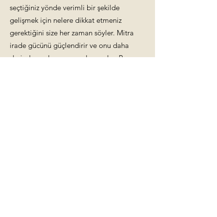
seçtiğiniz yönde verimli bir şekilde
gelişmek için nelere dikkat etmeniz
gerektiğini size her zaman söyler. Mitra
irade gücünü güçlendirir ve onu daha
derinden anlamaya yardımcı olur. Bu
şekilde bir kişi, mutlu bir hayata giden
yolda tüm denemelerden ve zorluklardan
sağlam ve güvenli bir şekilde geçer.
Sık sık Mitra ile çalışın ve bunun hayatınıza
nasıl daha fazla neşe ve zevk getireceğini
görecek ve hissedeceksiniz…
Mitra makul arzular için etkili bir şekilde
kullanılan güçlü evrensel bir ışık
frekansıdır. Kolay ve güzel bir enerji olan
Mitra, çok şeyi kademeli olarak verebilir.
Olası tüm durumlar üzerinde niyetle