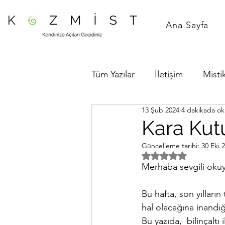
Ana Sayfa
Tüm Yazılar
İletişim
Mistik
13 Şub 2024
4 dakikada o
Kara Kutu
Güncelleme tarihi:
30 Eki 
5 üzerinden NaN yıl
Merhaba sevgili oku
Bu hafta, son yıllar
hal olacağına inandığı
Bu yazıda,  bilinçaltı 