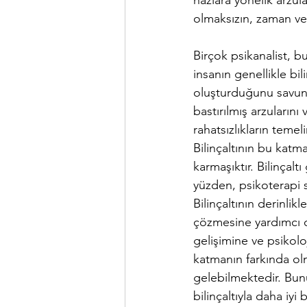
hazlara yönelik arzula
olmaksızın, zaman ve 
Birçok psikanalist, b
insanın genellikle bil
oluşturduğunu savun
bastırılmış arzularını 
rahatsızlıkların teme
Bilinçaltının bu katma
karmaşıktır. Bilinçaltı
yüzden, psikoterapi sü
Bilinçaltının derinlik
çözmesine yardımcı ol
gelişimine ve psikolo
katmanın farkında olma
gelebilmektedir. Bunun
bilinçaltıyla daha iy