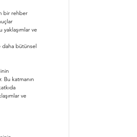
n bir rehber 
uçlar 
u yaklaşımlar ve 
ve daha bütünsel 
inin 
ir. Bu katmanın 
katkıda 
klaşımlar ve 