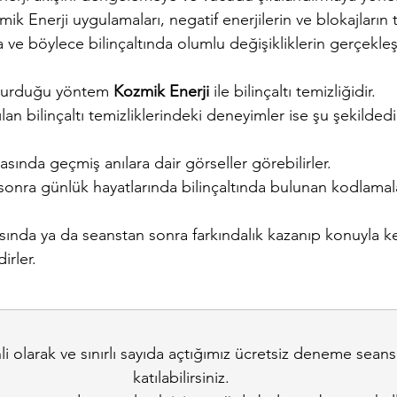
ik Enerji uygulamaları, negatif enerjilerin ve blokajları
 ve böylece bilinçaltında olumlu değişikliklerin gerçekle
şvurduğu yöntem 
Kozmik Enerji
 ile bilinçaltı temizliğidir. 
lan bilinçaltı temizliklerindeki deneyimler ise şu şekildedi
asında geçmiş anılara dair görseller görebilirler.
 sonra günlük hayatlarında bilinçaltında bulunan kodlamalar
rasında ya da seanstan sonra farkındalık kazanıp konuyla ke
irler.
i olarak ve sınırlı sayıda açtığımız ücretsiz deneme seans
katılabilirsiniz.