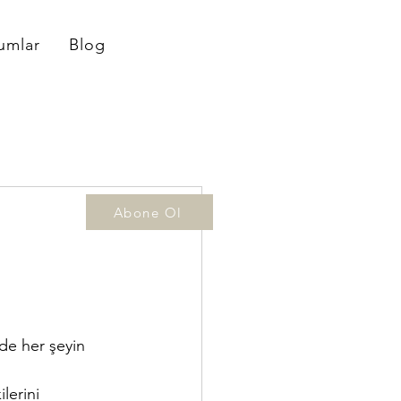
umlar
Blog
Abone Ol
de her şeyin 
lerini 