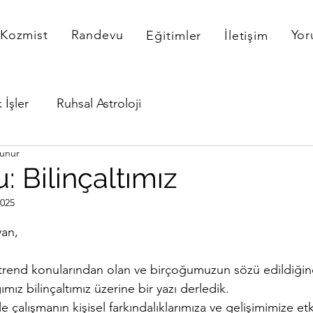
Kozmist
Randevu
Yor
Eğitimler
İletişim
 İşler
Ruhsal Astroloji
kunur
: Bilinçaltımız
2025
dız
yan,
ın trend konularından olan ve birçoğumuzun sözü edildiğin
mız bilinçaltımız üzerine bir yazı derledik. 
ile çalışmanın kişisel farkındalıklarımıza ve gelişimimize etki