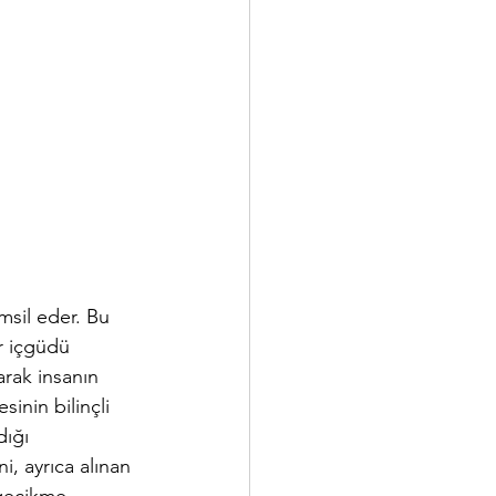
emsil eder. Bu 
r içgüdü 
rak insanın 
inin bilinçli 
dığı 
i, ayrıca alınan 