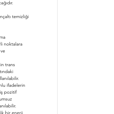
cağıdır. 
çaltı temizliği 
nma 
i noktalara 
 ve 
in trans 
tındaki 
nılabilir.
mlu ifadelerin 
 pozitif 
olumsuz 
ılabilir.
k bir enerji 