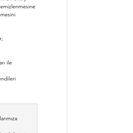
n temizlenmesine 
şmesini 
r;
ı ile 
ndileri 
larımıza 