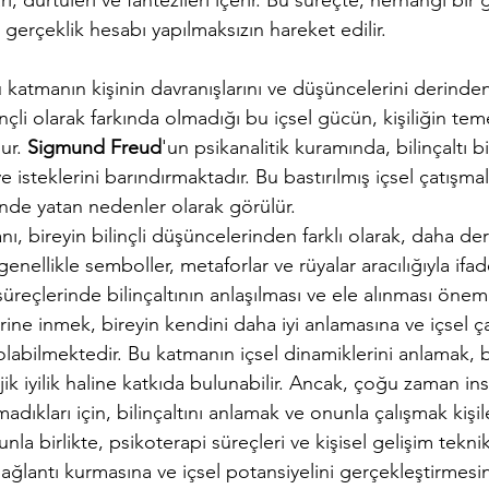
rı, dürtüleri ve fantezileri içerir. Bu süreçte, herhangi bir
gerçeklik hesabı yapılmaksızın hareket edilir.
u katmanın kişinin davranışlarını ve düşüncelerini derinden
inçli olarak farkında olmadığı bu içsel gücün, kişiliğin teme
ur. 
Sigmund Freud
'un psikanalitik kuramında, bilinçaltı bi
ve isteklerini barındırmaktadır. Bu bastırılmış içsel çatışmal
linde yatan nedenler olarak görülür.
nı, bireyin bilinçli düşüncelerinden farklı olarak, daha der
 genellikle semboller, metaforlar ve rüyalar aracılığıyla ifad
reçlerinde bilinçaltının anlaşılması ve ele alınması önemli
lerine inmek, bireyin kendini daha iyi anlamasına ve içsel ç
abilmektedir. Bu katmanın içsel dinamiklerini anlamak, bi
jik iyilik haline katkıda bulunabilir. Ancak, çoğu zaman in
dıkları için, bilinçaltını anlamak ve onunla çalışmak kişil
la birlikte, psikoterapi süreçleri ve kişisel gelişim teknikl
i bağlantı kurmasına ve içsel potansiyelini gerçekleştirmesi