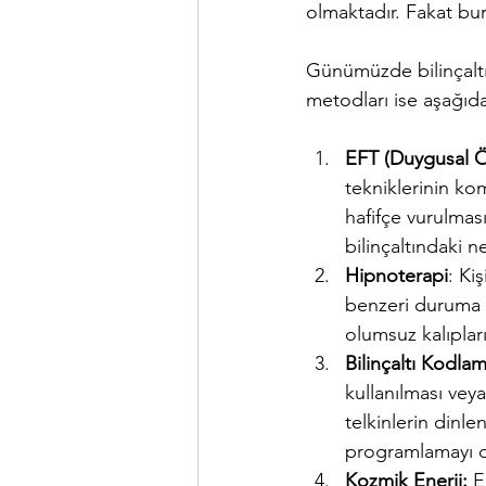
olmaktadır. Fakat bur
Günümüzde bilinçaltı 
metodları ise aşağıdak
EFT (Duygusal Ö
tekniklerinin ko
hafifçe vurulması
bilinçaltındaki n
Hipnoterapi
: Ki
benzeri duruma s
olumsuz kalıplar
Bilinçaltı Kodlam
kullanılması vey
telkinlerin dinle
programlamayı de
Kozmik Enerji: 
E