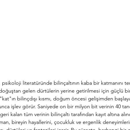
, psikoloji literatüründe bilinçaltının kaba bir katmanını t
doğuştan gelen dürtülerin yerine getirilmesi için güçlü bi
"kat"ın bilinçdışı kısmı, doğum öncesi gelişimden başlaya
ca işlev görür. Saniyede on bir milyon bit verinin 40 tanes
eri kalan tüm verinin bilinçaltı tarafından kayıt altına alın
man, bireyin hayallerini, çocukluk ve ergenlik deneyimlerin