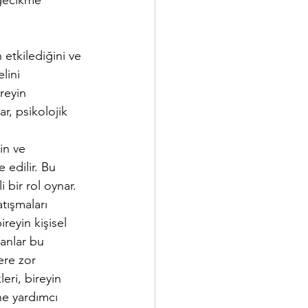
 gecikme 
 etkilediğini ve 
lini 
reyin 
ar, psikolojik 
in ve 
e edilir. Bu 
 bir rol oynar. 
atışmaları 
reyin kişisel 
sanlar bu 
ere zor 
eri, bireyin 
ne yardımcı 