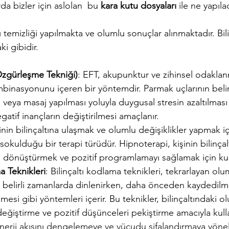
da bizler için aslolan  bu 
kara kutu dosyaları
 ile ne yapıla
temizliği yapılmakta ve olumlu sonuçlar alınmaktadır. Bilin
i gibidir. 
zgürleşme Tekniği)
: EFT, akupunktur ve zihinsel odakla
mbinasyonunu içeren bir yöntemdir. Parmak uçlarının belirl
 veya masaj yapılması yoluyla duygusal stresin azaltılması
egatif inançların değiştirilmesi amaçlanır.
şinin bilinçaltına ulaşmak ve olumlu değişiklikler yapmak iç
okulduğu bir terapi türüdür. Hipnoterapi, kişinin bilinçal
ı dönüştürmek ve pozitif programlamayı sağlamak için kulla
a Teknikleri
: Bilinçaltı kodlama teknikleri, tekrarlayan olu
a belirli zamanlarda dinlenirken, daha önceden kaydedilmiş
nmesi gibi yöntemleri içerir. Bu teknikler, bilinçaltındaki 
ğiştirme ve pozitif düşünceleri pekiştirme amacıyla kullan
nerji akışını dengelemeye ve vücudu şifalandırmaya yöneli