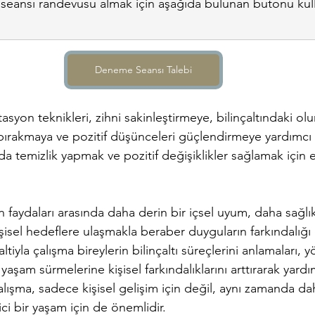
eansı randevusu almak için aşağıda bulunan butonu kulla
Deneme Seansı Talebi
asyon teknikleri, zihni sakinleştirmeye, bilinçaltındaki ol
bırakmaya ve pozitif düşünceleri güçlendirmeye yardımcı 
da temizlik yapmak ve pozitif değişiklikler sağlamak için etk
n faydaları arasında daha derin bir içsel uyum, daha sağlıklı 
işisel hedeflere ulaşmakla beraber duyguların farkındalığı
ltiyla çalışma bireylerin bilinçaltı süreçlerini anlamaları, 
yaşam sürmelerine kişisel farkındalıklarını arttırarak yardı
n çalışma, sadece kişisel gelişim için değil, aynı zamanda d
ci bir yaşam için de önemlidir.