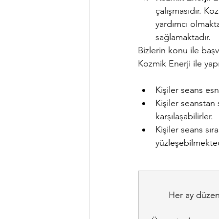
çalışmasıdır. 
Kozm
yardımcı olmakta
sağlamaktadır.
Bizlerin konu ile ba
Kozmik Enerji ile yapı
Kişiler seans esn
Kişiler seanstan
karşılaşabilirler. 
Kişiler seans sı
yüzleşebilmekted
Her ay düzenl