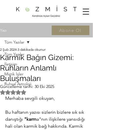
Yazı
Abone Ol
Tüm Yazılar
2 Şub 2024
3 dakikada okunur
Tüm Yazılar
Karmik Bağın Gizemi:
İletişim
Ruhların Anlamlı
Mistik İşler
Buluşmaları
Ruhsal Astroloji
Güncelleme tarihi:
30 Eki 2025
5 üzerinden NaN yıldız
Merhaba sevgili okuyan,
Bu haftanın yazısı sizlerin bizlere sık sık 
danıştığı 
"karm
a"nın ilişkilere yansıdığı 
hali olan karmik bağ hakkında. Karmik 