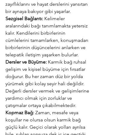
zayıflıklarını ve hayat derslerini yansıtan 
bir aynaya bakıyor gibi yaşarlar.
Sezgisel Bağlantı:
 Kelimeler 
aralarındaki bağı tanımlamakta yetersiz 
kalır. Kendilerini birbirlerinin 
cümlelerini tamamlarken, konuşmadan 
birbirlerinin düşüncelerini anlarken ve 
telepatik iletişim yaşarken bulurlar.
Dersler ve Büyüme:
 Karmik bağ ruhsal 
gelişim ve kişisel büyüme için fırsatlar 
doğurur. Bu her zaman düz bir yolda 
yürümek gibi kolay seyir hali değildir. 
Değerli dersler vermek ve gelişimlerine 
yardımcı olmak için zorluklar ve 
çatışmalar ortaya çıkabilmektedir.
Kopmaz Bağ:
 Zaman, mesafe veya 
koşullar ne olursa olsun karmik bağ 
güçlü kalır. Geçici olarak yolları ayrılsa 
bile, ruhları sonsuza dek iç içe geçtiği 