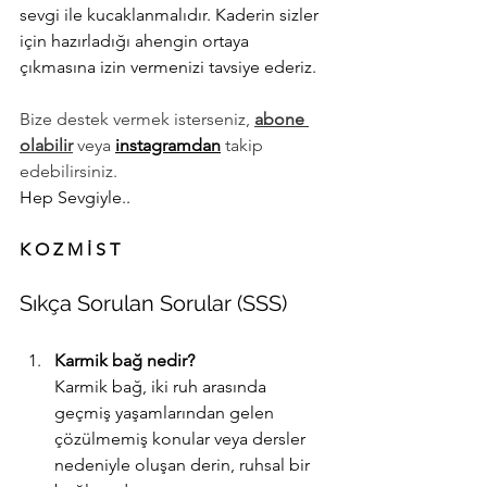
sevgi ile kucaklanmalıdır. Kaderin sizler 
için hazırladığı ahengin ortaya 
çıkmasına izin vermenizi tavsiye ederiz.
Bize destek vermek isterseniz, 
abone 
olabilir
 veya 
instagramdan
 takip 
edebilirsiniz.
Hep Sevgiyle.. 
K 
O 
Z M İ S T
Sıkça Sorulan Sorular (SSS)
Karmik bağ nedir?
Karmik bağ, iki ruh arasında 
geçmiş yaşamlarından gelen 
çözülmemiş konular veya dersler 
nedeniyle oluşan derin, ruhsal bir 